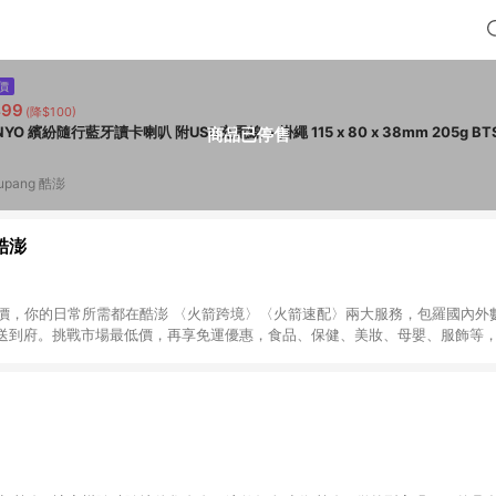
價
499
(降$100)
商品已停售
upang 酷澎
 酷澎
天天低價，你的日常所需都在酷澎 〈火箭跨境〉〈火箭速配〉兩大服務，包羅國內
送到府。挑戰市場最低價，再享免運優惠，食品、保健、美妝、母嬰、服飾等
免運 加入WOW會員告別湊免運，火箭速配、火箭跨境優質選品不限金額快速配