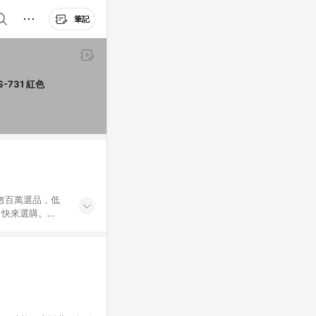
筆記
KINYO 繽紛隨行藍牙讀卡喇叭 附USB充電線 + 掛繩 115 x 80 x 38mm 205g BTS-731 紅色
外數百萬選品，低
，快來選購。
送，想買就能買。