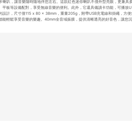
牙讀卡喇叭，讓音樂隨時隨地伴您左右。這款紅色迷你喇叭不僅外型亮眼，更兼具
、平板等設備配對，享受無線音樂的便利。此外，它還具備讀卡功能，可播放US
計，尺寸僅115 x 80 x 38mm，重量205g，附帶USB充電線和掛繩，
都能輕鬆享受音樂的樂趣。40mm全音域振膜，提供清晰透亮的好音色，讓您