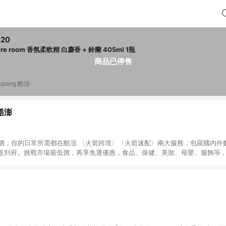
420
more room 香氛柔軟精 白麝香 + 鈴蘭 405ml 1瓶
商品已停售
upang 酷澎
 酷澎
天天低價，你的日常所需都在酷澎 〈火箭跨境〉〈火箭速配〉兩大服務，包羅國內
送到府。挑戰市場最低價，再享免運優惠，食品、保健、美妝、母嬰、服飾等
免運 加入WOW會員告別湊免運，火箭速配、火箭跨境優質選品不限金額快速配