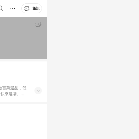
筆記
外數百萬選品，低
，快來選購。
送，想買就能買。