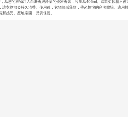
氛柔軟精，為您的衣物注入白麝香與鈴蘭的優雅香氣，容量為405ml。這款柔軟精不
，讓衣物散發持久清香。使用後，衣物觸感蓬鬆，帶來愉悅的穿著體驗。適用
清新感受。產地泰國，品質保證。