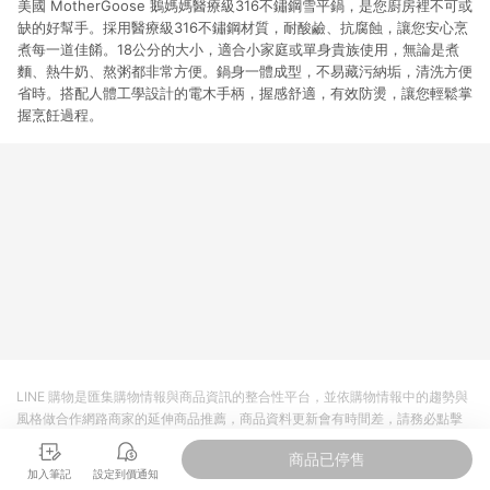
美國 MotherGoose 鵝媽媽醫療級316不鏽鋼雪平鍋，是您廚房裡不可或
缺的好幫手。採用醫療級316不鏽鋼材質，耐酸鹼、抗腐蝕，讓您安心烹
煮每一道佳餚。18公分的大小，適合小家庭或單身貴族使用，無論是煮
麵、熱牛奶、熬粥都非常方便。鍋身一體成型，不易藏污納垢，清洗方便
省時。搭配人體工學設計的電木手柄，握感舒適，有效防燙，讓您輕鬆掌
握烹飪過程。
LINE 購物是匯集購物情報與商品資訊的整合性平台，並依購物情報中的趨勢與
風格做合作網路商家的延伸商品推薦，商品資料更新會有時間差，請務必點擊
商品至各合作網路商家，確認現售價與購物條件，一切資訊以合作廠商網頁為
商品已停售
準。
加入筆記
設定到價通知