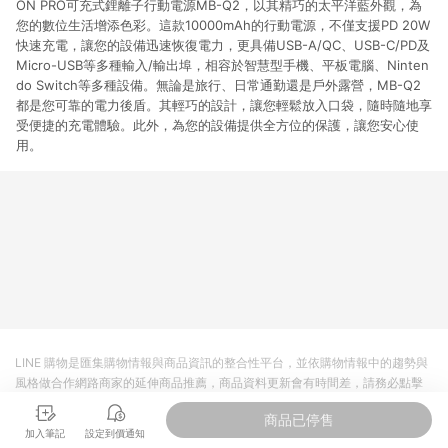
ON PRO可充式鋰離子行動電源MB-Q2，以其精巧的太平洋藍外觀，為
您的數位生活增添色彩。這款10000mAh的行動電源，不僅支援PD 20W
快速充電，讓您的設備迅速恢復電力，更具備USB-A/QC、USB-C/PD及
Micro-USB等多種輸入/輸出埠，相容於智慧型手機、平板電腦、Ninten
do Switch等多種設備。無論是旅行、日常通勤還是戶外露營，MB-Q2
都是您可靠的電力後盾。其輕巧的設計，讓您輕鬆放入口袋，隨時隨地享
受便捷的充電體驗。此外，為您的設備提供全方位的保護，讓您安心使
用。
LINE 購物是匯集購物情報與商品資訊的整合性平台，並依購物情報中的趨勢與
風格做合作網路商家的延伸商品推薦，商品資料更新會有時間差，請務必點擊
商品至各合作網路商家，確認現售價與購物條件，一切資訊以合作廠商網頁為
商品已停售
準。
加入筆記
設定到價通知