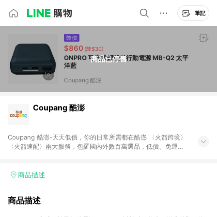
筆記
降價
$860
(降$30)
ONPRO 可充式鋰離子行動電源 MB-Q2 太平
商品已停售
洋藍
Coupang 酷澎
Coupang 酷澎
Coupang 酷澎-天天低價，你的日常所需都在酷澎 〈火箭跨境〉
〈火箭速配〉兩大服務，包羅國內外數百萬選品，低價、免運，
隔日出貨直送到府。挑戰市場最低價，再享免運優惠，食品、保
健、美妝、母嬰、服飾等，快來選購。 WOW！會員 無條件免運
加入WOW會員告別湊免運，火箭速配、火箭跨境優質選品不限金
商品描述
額快速配送，想買就能買。
商品描述