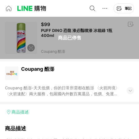
筆記
$99
PUFF DINO 恐龍 漆必豔噴漆 冰箱綠 1瓶
400ml
商品已停售
Coupang 酷澎
Coupang 酷澎
Coupang 酷澎-天天低價，你的日常所需都在酷澎 〈火箭跨境〉
〈火箭速配〉兩大服務，包羅國內外數百萬選品，低價、免運，
隔日出貨直送到府。挑戰市場最低價，再享免運優惠，食品、保
健、美妝、母嬰、服飾等，快來選購。 WOW！會員 無條件免運
加入WOW會員告別湊免運，火箭速配、火箭跨境優質選品不限金
商品描述
額快速配送，想買就能買。
商品描述