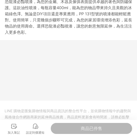
恐龍漆必豔噴漆，為您的金屬、木器及傢俱表面提供卓越的著色與防鏽保
護。這款油性噴漆，每瓶容量400ml，能為您的物品帶來持久且美觀的冰
箱綠色澤。無論是DIY項目還是專業應用，PP 131型號的噴漆都能輕鬆應
對。使用簡單，只需幾個步驟即可完成，為您的家居環境增添色彩，延長
物品的使用壽命。選擇恐龍漆必豔噴漆，讓您的創意無限延伸，為生活注
入更多色彩。
LINE 購物是匯集購物情報與商品資訊的整合性平台，並依購物情報中的趨勢與
風格做合作網路商家的延伸商品推薦，商品資料更新會有時間差，請務必點擊
商品至各合作網路商家，確認現售價與購物條件，一切資訊以合作廠商網頁為
商品已停售
準。
加入筆記
設定到價通知