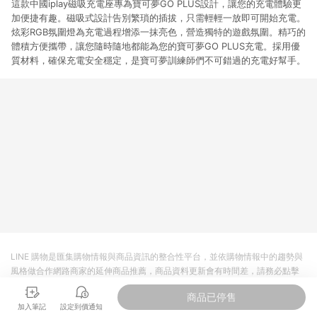
這款中國iplay磁吸充電座專為寶可夢GO PLUS設計，讓您的充電體驗更
加便捷有趣。磁吸式設計告別繁瑣的插拔，只需輕輕一放即可開始充電。
炫彩RGB氛圍燈為充電過程增添一抹亮色，營造獨特的遊戲氛圍。精巧的
體積方便攜帶，讓您隨時隨地都能為您的寶可夢GO PLUS充電。採用優
質材料，確保充電安全穩定，是寶可夢訓練師們不可錯過的充電好幫手。
LINE 購物是匯集購物情報與商品資訊的整合性平台，並依購物情報中的趨勢與
風格做合作網路商家的延伸商品推薦，商品資料更新會有時間差，請務必點擊
商品至各合作網路商家，確認現售價與購物條件，一切資訊以合作廠商網頁為
商品已停售
準。
加入筆記
設定到價通知