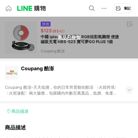
筆記
降價
$123
(降$42)
中國 iplay 磁吸充電座 RGB炫彩氛圍燈 便捷
商品已停售
磁吸充電 HBS-523 寶可夢GO PLUS 1個
Coupang 酷澎
Coupang 酷澎
Coupang 酷澎-天天低價，你的日常所需都在酷澎 〈火箭跨境〉
〈火箭速配〉兩大服務，包羅國內外數百萬選品，低價、免運，
隔日出貨直送到府。挑戰市場最低價，再享免運優惠，食品、保
健、美妝、母嬰、服飾等，快來選購。 WOW！會員 無條件免運
加入WOW會員告別湊免運，火箭速配、火箭跨境優質選品不限金
商品描述
額快速配送，想買就能買。
商品描述