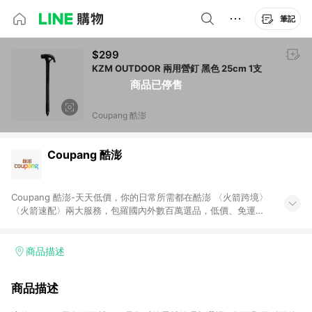
筆記
$299
KZM OUTDOOR 兩用營釘 黑色 25cm 1支
商品已停售
Coupang 酷澎
Coupang 酷澎
Coupang 酷澎-天天低價，你的日常所需都在酷澎 〈火箭跨境〉
〈火箭速配〉兩大服務，包羅國內外數百萬選品，低價、免運，
隔日出貨直送到府。挑戰市場最低價，再享免運優惠，食品、保
健、美妝、母嬰、服飾等，快來選購。 WOW！會員 無條件免運
加入WOW會員告別湊免運，火箭速配、火箭跨境優質選品不限金
商品描述
額快速配送，想買就能買。
商品描述