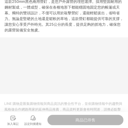
這款250mm黑色兩用營釘，是您戶外露營的理想選擇。採用堅固耐用的
鋼材製成，一體成型，確保在各種地形下都能穩固地固定您的帳篷或天
幕。獨特的雙頭設計，不僅可以用於敲擊營釘，還能輕鬆拔出，省時省
力。無論是堅硬的土地還是鬆軟的草地，這款營釘都能提供可靠的支撐，
讓您安心享受戶外時光。其25公分的長度，提供足夠的抓地力，確保您
的露營裝備安全無虞。
LINE 購物是匯集購物情報與商品資訊的整合性平台，並依購物情報中的趨勢與
風格做合作網路商家的延伸商品推薦，商品資料更新會有時間差，請務必點擊
商品至各合作網路商家，確認現售價與購物條件，一切資訊以合作廠商網頁為
商品已停售
準。
加入筆記
設定到價通知