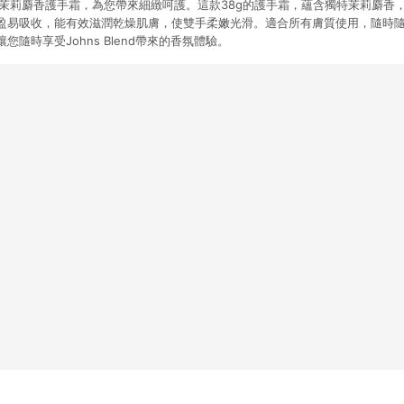
 全新配方茉莉麝香護手霜，為您帶來細緻呵護。這款38g的護手霜，蘊含獨特茉莉麝
盈易吸收，能有效滋潤乾燥肌膚，使雙手柔嫩光滑。適合所有膚質使用，隨時
隨時享受Johns Blend帶來的香氛體驗。