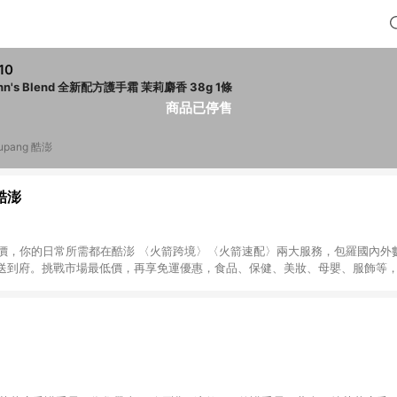
10
John's Blend 全新配方護手霜 茉莉麝香 38g 1條
商品已停售
upang 酷澎
 酷澎
天天低價，你的日常所需都在酷澎 〈火箭跨境〉〈火箭速配〉兩大服務，包羅國內
送到府。挑戰市場最低價，再享免運優惠，食品、保健、美妝、母嬰、服飾等
免運 加入WOW會員告別湊免運，火箭速配、火箭跨境優質選品不限金額快速配