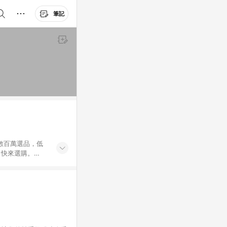
筆記
外數百萬選品，低
，快來選購。
送，想買就能買。