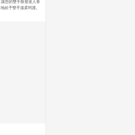
香，讓您的雙手散發迷人香
隨地給予雙手溫柔呵護。