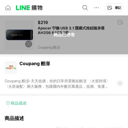
筆記
$219
Apacer 宇瞻 USB 3.1 隱藏式推鈕隨身碟
AH356 64GB 1個
商品已停售
Coupang 酷澎
Coupang 酷澎
Coupang 酷澎-天天低價，你的日常所需都在酷澎 〈火箭跨境〉
〈火箭速配〉兩大服務，包羅國內外數百萬選品，低價、免運，
隔日出貨直送到府。挑戰市場最低價，再享免運優惠，食品、保
健、美妝、母嬰、服飾等，快來選購。 WOW！會員 無條件免運
加入WOW會員告別湊免運，火箭速配、火箭跨境優質選品不限金
商品描述
額快速配送，想買就能買。
商品描述