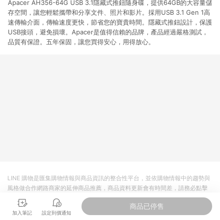
Apacer AH356-64G USB 3.1隱藏式推鈕隨身碟，提供64GB的大容量儲
存空間，讓您輕鬆攜帶和分享文件、照片和影片。採用USB 3.1 Gen 1高
速傳輸介面，傳輸速度更快，節省您的寶貴時間。隱藏式推鈕設計，保護
USB接頭，避免損壞。Apacer是值得信賴的品牌，產品經過嚴格測試，
品質有保證。五年保固，讓您買得安心，用得放心。
LINE 購物是匯集購物情報與商品資訊的整合性平台，並依購物情報中的趨勢與
風格做合作網路商家的延伸商品推薦，商品資料更新會有時間差，請務必點擊
商品至各合作網路商家，確認現售價與購物條件，一切資訊以合作廠商網頁為
商品已停售
準。
加入筆記
設定到價通知