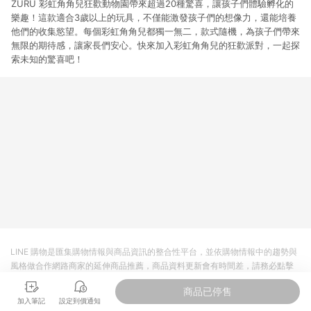
ZURU 彩虹角角兒狂歡動物園帶來超過20種驚喜，讓孩子們體驗孵化的
樂趣！這款適合3歲以上的玩具，不僅能激發孩子們的想像力，還能培養
他們的收集慾望。每個彩虹角角兒都獨一無二，款式隨機，為孩子們帶來
無限的期待感，讓家長們安心。快來加入彩虹角角兒的狂歡派對，一起探
索未知的驚喜吧！
LINE 購物是匯集購物情報與商品資訊的整合性平台，並依購物情報中的趨勢與
風格做合作網路商家的延伸商品推薦，商品資料更新會有時間差，請務必點擊
商品至各合作網路商家，確認現售價與購物條件，一切資訊以合作廠商網頁為
商品已停售
準。
加入筆記
設定到價通知