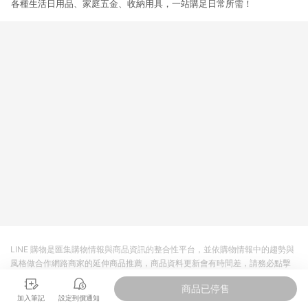
各種生活日用品、家庭五金、收納用具，一站購足日常所需！
LINE 購物是匯集購物情報與商品資訊的整合性平台，並依購物情報中的趨勢與
風格做合作網路商家的延伸商品推薦，商品資料更新會有時間差，請務必點擊
商品至各合作網路商家，確認現售價與購物條件，一切資訊以合作廠商網頁為
商品已停售
準。
加入筆記
設定到價通知