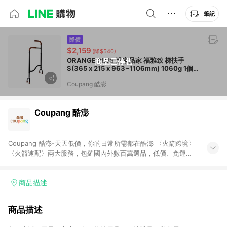
筆記
降價
$2,159
(降$540)
ORANGE PLUS 悅康品家 福雅致 梯扶手
商品已停售
S(365 x 215 x 963~1106mm) 1060g 1個
黑色
Coupang 酷澎
Coupang 酷澎
Coupang 酷澎-天天低價，你的日常所需都在酷澎 〈火箭跨境〉
〈火箭速配〉兩大服務，包羅國內外數百萬選品，低價、免運，
隔日出貨直送到府。挑戰市場最低價，再享免運優惠，食品、保
健、美妝、母嬰、服飾等，快來選購。 WOW！會員 無條件免運
加入WOW會員告別湊免運，火箭速配、火箭跨境優質選品不限金
商品描述
額快速配送，想買就能買。
商品描述