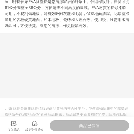
hold好掃伸縮EVA除塵掃是您清潔家居的好幫手。伸縮桿設計，長度可從
61公分調整至86公分，方便清潔不同高度的區域。EVA材質的掃頭柔軟
耐用，不易刮傷地板，能有效吸附灰塵和毛髮，保持地面清潔。此除塵掃
適用於各種硬質地面，如木地板、瓷磚和大理石等。使用後，只需用水清
洗即可，方便快捷。讓您的清潔工作更輕鬆高效。
LINE 購物是匯集購物情報與商品資訊的整合性平台，並依購物情報中的趨勢與
風格做合作網路商家的延伸商品推薦，商品資料更新會有時間差，請務必點擊
商品至各合作網路商家，確認現售價與購物條件，一切資訊以合作廠商網頁為
商品已停售
準。
加入筆記
設定到價通知