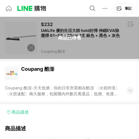
筆記
$232
UdiLife 優的生活大師 hold好掃 伸縮EVA除
塵掃 61~86 x 28cm 1支 銀色 + 黑色 + 灰色
商品已停售
Coupang 酷澎
Coupang 酷澎
Coupang 酷澎-天天低價，你的日常所需都在酷澎 〈火箭跨境〉
〈火箭速配〉兩大服務，包羅國內外數百萬選品，低價、免運，
隔日出貨直送到府。挑戰市場最低價，再享免運優惠，食品、保
健、美妝、母嬰、服飾等，快來選購。 WOW！會員 無條件免運
加入WOW會員告別湊免運，火箭速配、火箭跨境優質選品不限金
商品描述
額快速配送，想買就能買。
商品描述