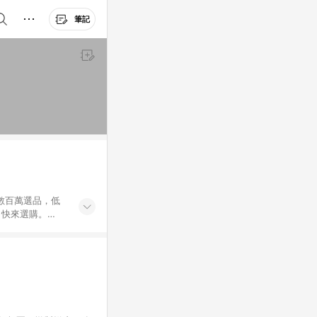
筆記
外數百萬選品，低
，快來選購。
送，想買就能買。