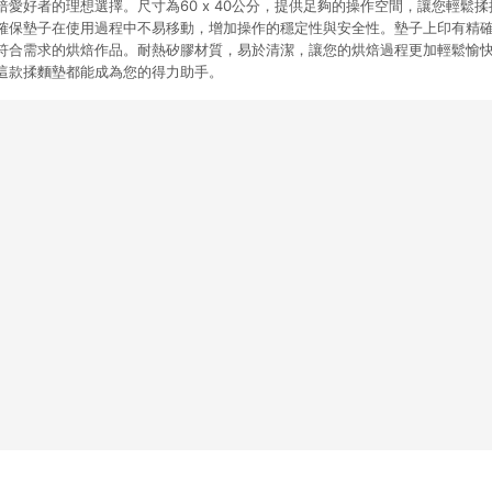
愛好者的理想選擇。尺寸為60 x 40公分，提供足夠的操作空間，讓您輕鬆
確保墊子在使用過程中不易移動，增加操作的穩定性與安全性。墊子上印有精
符合需求的烘焙作品。耐熱矽膠材質，易於清潔，讓您的烘焙過程更加輕鬆愉
這款揉麵墊都能成為您的得力助手。