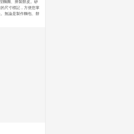
揉捏麵團、擀製餅皮。矽
確的尺寸標記，方便您掌
快。無論是製作麵包、餅