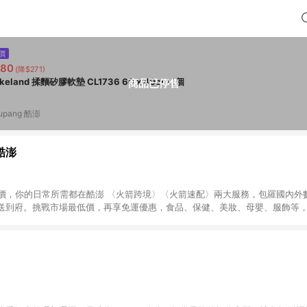
價
580
(降$271)
Cakeland 揉麵矽膠軟墊 CL1736 60 x 40cm 1個
商品已停售
upang 酷澎
 酷澎
天天低價，你的日常所需都在酷澎 〈火箭跨境〉〈火箭速配〉兩大服務，包羅國內
送到府。挑戰市場最低價，再享免運優惠，食品、保健、美妝、母嬰、服飾等
免運 加入WOW會員告別湊免運，火箭速配、火箭跨境優質選品不限金額快速配