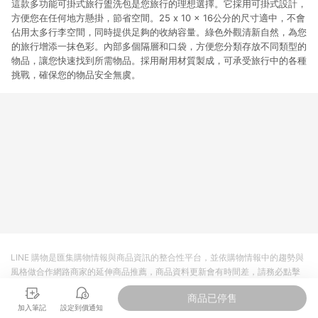
這款多功能可掛式旅行盥洗包是您旅行的理想選擇。它採用可掛式設計，
方便您在任何地方懸掛，節省空間。25 x 10 x 16公分的尺寸適中，不會
佔用太多行李空間，同時提供足夠的收納容量。綠色外觀清新自然，為您
的旅行增添一抹色彩。內部多個隔層和口袋，方便您分類存放不同類型的
物品，讓您快速找到所需物品。採用耐用材質製成，可承受旅行中的各種
挑戰，確保您的物品安全無虞。
LINE 購物是匯集購物情報與商品資訊的整合性平台，並依購物情報中的趨勢與
風格做合作網路商家的延伸商品推薦，商品資料更新會有時間差，請務必點擊
商品至各合作網路商家，確認現售價與購物條件，一切資訊以合作廠商網頁為
商品已停售
準。
加入筆記
設定到價通知