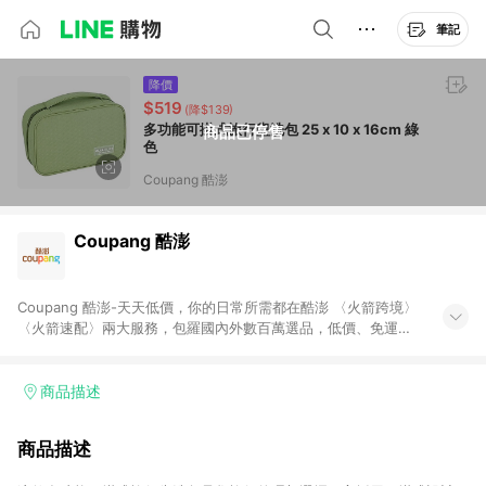
筆記
降價
$519
(降$139)
多功能可掛式旅行盥洗包 25 x 10 x 16cm 綠
商品已停售
色
Coupang 酷澎
Coupang 酷澎
Coupang 酷澎-天天低價，你的日常所需都在酷澎 〈火箭跨境〉
〈火箭速配〉兩大服務，包羅國內外數百萬選品，低價、免運，
隔日出貨直送到府。挑戰市場最低價，再享免運優惠，食品、保
健、美妝、母嬰、服飾等，快來選購。 WOW！會員 無條件免運
加入WOW會員告別湊免運，火箭速配、火箭跨境優質選品不限金
商品描述
額快速配送，想買就能買。
商品描述