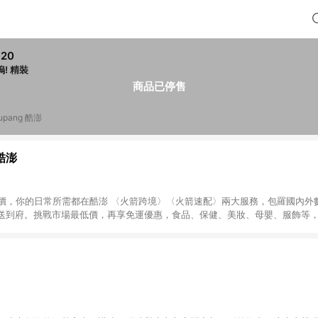
320
喵嗚! 精裝
商品已停售
upang 酷澎
 酷澎
天天低價，你的日常所需都在酷澎 〈火箭跨境〉〈火箭速配〉兩大服務，包羅國內
送到府。挑戰市場最低價，再享免運優惠，食品、保健、美妝、母嬰、服飾等
免運 加入WOW會員告別湊免運，火箭速配、火箭跨境優質選品不限金額快速配