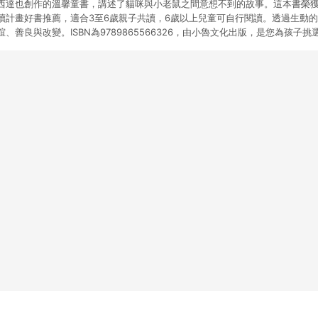
西達也創作的溫馨童書，講述了貓咪與小老鼠之間意想不到的故事。這本書榮
讀計畫好書推薦，適合3至6歲親子共讀，6歲以上兒童可自行閱讀。透過生動
、善良與改變。ISBN為9789865566326，由小魯文化出版，是您為孩子