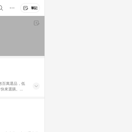
筆記
外數百萬選品，低
，快來選購。
送，想買就能買。