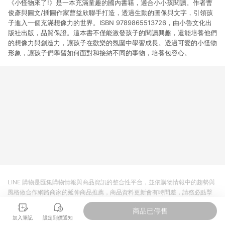
《小怪物來了!》是一本充滿童趣的國內書籍，適合小小孩閱讀。作者曹
俊彥與圖文/插圖作家曹益欣聯手打造，透過生動的圖像與文字，引領孩
子進入一個充滿想像力的世界。ISBN 9789865513726，由小魯文化出
版社出版，品質保證。這本書不僅能激發孩子的閱讀興趣，還能培養他們
的想像力與創造力，讓孩子在歡樂的氛圍中學習成長。透過可愛的小怪物
形象，讓孩子們學習如何面對和接納不同的事物，培養包容心。
LINE 購物是匯集購物情報與商品資訊的整合性平台，並依購物情報中的趨勢與
風格做合作網路商家的延伸商品推薦，商品資料更新會有時間差，請務必點擊
商品至各合作網路商家，確認現售價與購物條件，一切資訊以合作廠商網頁為
商品已停售
準。
加入筆記
設定到價通知