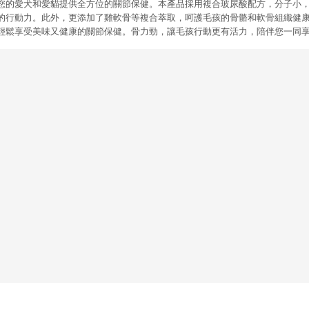
您的愛犬和愛貓提供全方位的關節保健。本產品採用複合玻尿酸配方，分子小
的行動力。此外，更添加了雞軟骨等複合萃取，呵護毛孩的骨骼和軟骨組織健康
輕鬆享受美味又健康的關節保健。骨力勁，讓毛孩行動更有活力，陪伴您一同