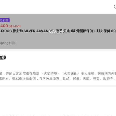
史低價
,400
(降$450)
FELIXDOG 骨力勁 SILVER ADVANCED 寵物保
商品已停售
upang 酷澎
 酷澎
天天低價，你的日常所需都在酷澎 〈火箭跨境〉〈火箭速配〉兩大服務，包羅國內
送到府。挑戰市場最低價，再享免運優惠，食品、保健、美妝、母嬰、服飾等
免運 加入WOW會員告別湊免運，火箭速配、火箭跨境優質選品不限金額快速配