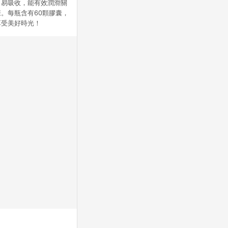
，易吸收，能有效潤滑關
。每瓶含有60顆膠囊，
享受美好時光！