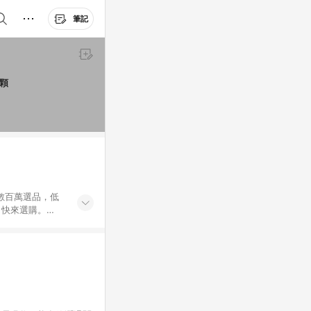
筆記
健 1罐 骨關節保健 + 肌力保健 60顆
外數百萬選品，低
，快來選購。
送，想買就能買。