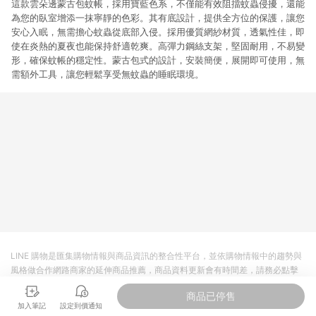
這款雲朵邊蒙古包蚊帳，採用寶藍色系，不僅能有效阻擋蚊蟲侵擾，還能
為您的臥室增添一抹寧靜的色彩。其有底設計，提供全方位的保護，讓您
安心入眠，無需擔心蚊蟲從底部入侵。採用優質網紗材質，透氣性佳，即
使在炎熱的夏夜也能保持舒適乾爽。高彈力鋼絲支架，堅固耐用，不易變
形，確保蚊帳的穩定性。蒙古包式的設計，安裝簡便，展開即可使用，無
需額外工具，讓您輕鬆享受無蚊蟲的睡眠環境。
LINE 購物是匯集購物情報與商品資訊的整合性平台，並依購物情報中的趨勢與
風格做合作網路商家的延伸商品推薦，商品資料更新會有時間差，請務必點擊
商品至各合作網路商家，確認現售價與購物條件，一切資訊以合作廠商網頁為
商品已停售
準。
加入筆記
設定到價通知