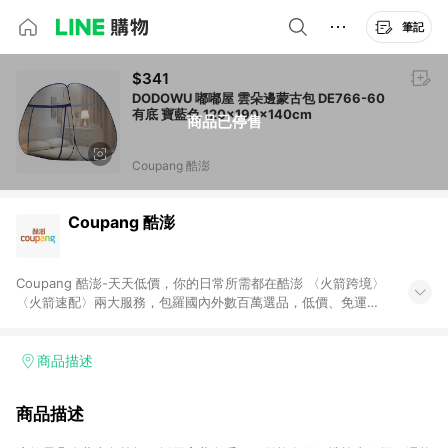
筆記
$341
DODOWU 嘟嘟屋 雲朵邊蒙古包 DE766-60
有底 寶藍色 120x190x140cm
商品已停售
Coupang 酷澎
Coupang 酷澎
Coupang 酷澎-天天低價，你的日常所需都在酷澎 〈火箭跨境〉
〈火箭速配〉兩大服務，包羅國內外數百萬選品，低價、免運，
隔日出貨直送到府。挑戰市場最低價，再享免運優惠，食品、保
健、美妝、母嬰、服飾等，快來選購。 WOW！會員 無條件免運
加入WOW會員告別湊免運，火箭速配、火箭跨境優質選品不限金
商品描述
額快速配送，想買就能買。
商品描述