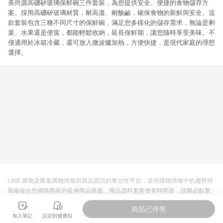
美尚源高硼矽玻璃保鮮碗三件套裝，為您提供安全、便捷的食物儲存方
案。採用高硼矽玻璃材質，耐高溫、耐酸鹼，確保食物的新鮮與安全。這
款套裝包含三種不同尺寸的保鮮碗，滿足您多樣化的儲存需求，無論是剩
菜、水果還是便當，都能輕鬆收納，延長保鮮期，讓您隨時享受美味。不
僅適用於冰箱冷藏，還可放入微波爐加熱，方便快捷，是現代家庭的理想
選擇。
LINE 購物是匯集購物情報與商品資訊的整合性平台，並依購物情報中的趨勢與
風格做合作網路商家的延伸商品推薦，商品資料更新會有時間差，請務必點擊
商品至各合作網路商家，確認現售價與購物條件，一切資訊以合作廠商網頁為
商品已停售
準。
加入筆記
設定到價通知