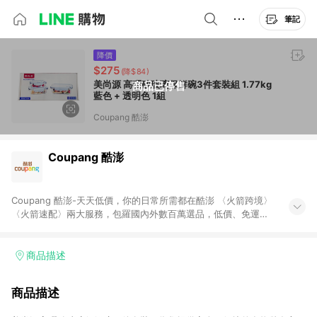
筆記
降價
$275
(降$84)
美尚源 高硼矽玻璃保鮮碗3件套裝組 1.77kg
商品已停售
藍色 + 透明色 1組
Coupang 酷澎
Coupang 酷澎
Coupang 酷澎-天天低價，你的日常所需都在酷澎 〈火箭跨境〉
〈火箭速配〉兩大服務，包羅國內外數百萬選品，低價、免運，
隔日出貨直送到府。挑戰市場最低價，再享免運優惠，食品、保
健、美妝、母嬰、服飾等，快來選購。 WOW！會員 無條件免運
加入WOW會員告別湊免運，火箭速配、火箭跨境優質選品不限金
商品描述
額快速配送，想買就能買。
商品描述