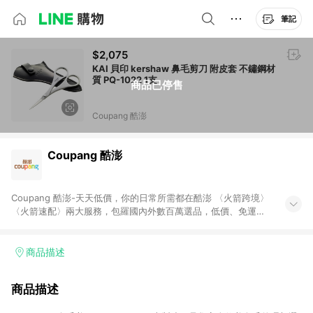
筆記
$2,075
KAI 貝印 kershaw 鼻毛剪刀 附皮套 不鏽鋼材
質 PQ-1022 1支
商品已停售
Coupang 酷澎
Coupang 酷澎
Coupang 酷澎-天天低價，你的日常所需都在酷澎 〈火箭跨境〉
〈火箭速配〉兩大服務，包羅國內外數百萬選品，低價、免運，
隔日出貨直送到府。挑戰市場最低價，再享免運優惠，食品、保
健、美妝、母嬰、服飾等，快來選購。 WOW！會員 無條件免運
加入WOW會員告別湊免運，火箭速配、火箭跨境優質選品不限金
商品描述
額快速配送，想買就能買。
商品描述