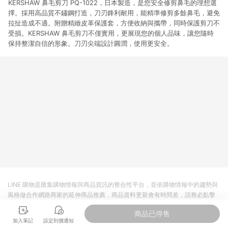
KERSHAW 鼻毛剪刀 PQ-1022，日本製造，是您安全修剪鼻毛的理想選
擇。採用高品質不鏽鋼打造，刀刃鋒利耐用，能精準修剪多餘鼻毛，避免
拉扯造成不適。附贈精緻皮革保護套，方便收納與攜帶，同時保護剪刀不
受損。KERSHAW 鼻毛剪刀不僅實用，更展現您的個人品味，讓您隨時
保持整潔自信的形象。刀刃尖端設計圓潤，使用更安全。
LINE 購物是匯集購物情報與商品資訊的整合性平台，並依購物情報中的趨勢與
風格做合作網路商家的延伸商品推薦，商品資料更新會有時間差，請務必點擊
商品至各合作網路商家，確認現售價與購物條件，一切資訊以合作廠商網頁為
商品已停售
準。
加入筆記
設定到價通知