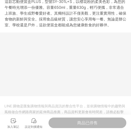
這款芯動便當盒PLUS，型號SY-301L+S，以櫻花粉的柔美色彩，為您的
午餐時光增添一份優雅。容量650ml，重量630g，輕巧便攜，非常適合
上班族、學生或野餐愛好者。其獨特設計不僅美觀，更注重實用性，確保
食物的新鮮與安全。採用食品級材質，讓您安心享用每一餐。無論是辦公
室、學校還是戶外，這款便當盒都能成為您健康飲食的好夥伴。
LINE 購物是匯集購物情報與商品資訊的整合性平台，並依購物情報中的趨勢與
風格做合作網路商家的延伸商品推薦，商品資料更新會有時間差，請務必點擊
商品至各合作網路商家，確認現售價與購物條件，一切資訊以合作廠商網頁為
商品已停售
準。
加入筆記
設定到價通知