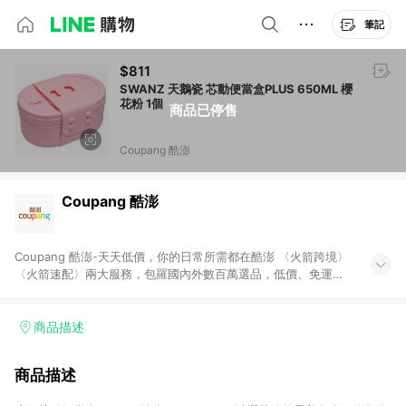
筆記
$811
SWANZ 天鵝瓷 芯動便當盒PLUS 650ML 櫻
花粉 1個
商品已停售
Coupang 酷澎
Coupang 酷澎
Coupang 酷澎-天天低價，你的日常所需都在酷澎 〈火箭跨境〉
〈火箭速配〉兩大服務，包羅國內外數百萬選品，低價、免運，
隔日出貨直送到府。挑戰市場最低價，再享免運優惠，食品、保
健、美妝、母嬰、服飾等，快來選購。 WOW！會員 無條件免運
加入WOW會員告別湊免運，火箭速配、火箭跨境優質選品不限金
商品描述
額快速配送，想買就能買。
商品描述