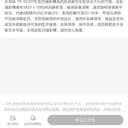
全視線 TS-SV201B 監控攝影機為您的居家安全提供全方位的守護。這款
攝影機擁有1920 x 1080的高解析度，確保影像清晰，讓您隨時掌握家中
狀況。內建6顆陣列式紅外線LED，夜視距離可達20-30米，即使在黑暗
中也能清晰監控。其堅固耐用的外殼設計，適用於各種環境，無論是室內
或室外都能提供可靠的監控服務。安裝簡便，操作容易，讓您輕鬆提升居
家安全等級。全視線監控攝影機，讓您安心無憂。
LINE 購物是匯集購物情報與商品資訊的整合性平台，並依購物情報中的趨勢與
風格做合作網路商家的延伸商品推薦，商品資料更新會有時間差，請務必點擊
商品至各合作網路商家，確認現售價與購物條件，一切資訊以合作廠商網頁為
商品已停售
準。
加入筆記
設定到價通知