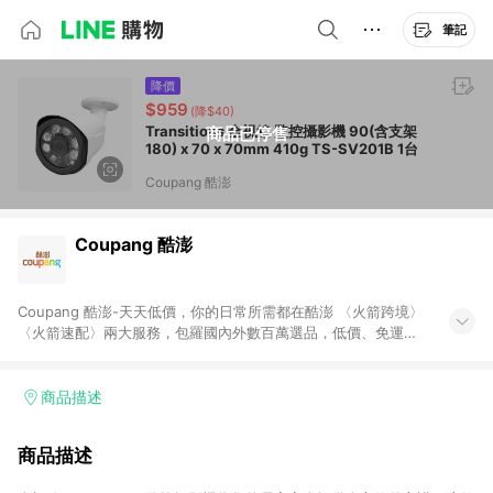
筆記
降價
$959
(降$40)
Transitions 全視線 監控攝影機 90(含支架
商品已停售
180) x 70 x 70mm 410g TS-SV201B 1台
Coupang 酷澎
Coupang 酷澎
Coupang 酷澎-天天低價，你的日常所需都在酷澎 〈火箭跨境〉
〈火箭速配〉兩大服務，包羅國內外數百萬選品，低價、免運，
隔日出貨直送到府。挑戰市場最低價，再享免運優惠，食品、保
健、美妝、母嬰、服飾等，快來選購。 WOW！會員 無條件免運
加入WOW會員告別湊免運，火箭速配、火箭跨境優質選品不限金
商品描述
額快速配送，想買就能買。
商品描述