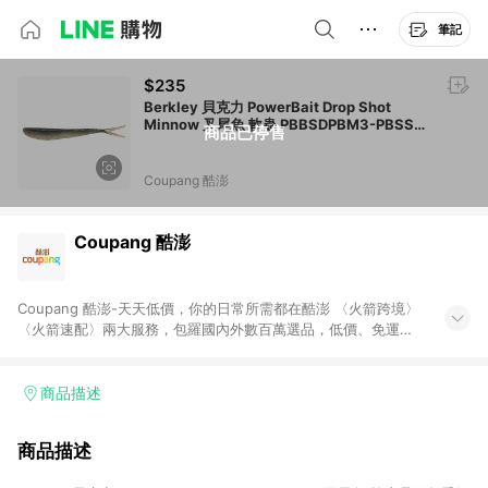
筆記
$235
Berkley 貝克力 PowerBait Drop Shot
Minnow 叉尾魚 軟蟲 PBBSDPBM3-PBSSC
商品已停售
3吋 閃鱗珍珠藍 1個
Coupang 酷澎
Coupang 酷澎
Coupang 酷澎-天天低價，你的日常所需都在酷澎 〈火箭跨境〉
〈火箭速配〉兩大服務，包羅國內外數百萬選品，低價、免運，
隔日出貨直送到府。挑戰市場最低價，再享免運優惠，食品、保
健、美妝、母嬰、服飾等，快來選購。 WOW！會員 無條件免運
加入WOW會員告別湊免運，火箭速配、火箭跨境優質選品不限金
商品描述
額快速配送，想買就能買。
商品描述