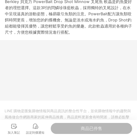
Berkley 貝克力 PowerBait Drop Shot Minnow 叉尾魚 軟蟲是釣魚愛好
者的理想選擇。這款3吋的閃鱗珍珠藍軟蟲，採用獨特的叉尾設計，在水
中呈現逼真的游動姿態，極易吸引魚類的注意。PowerBait配方讓魚類咬
餌時間更長，增加您的釣獲機會。無論是淡水或海水釣魚，Drop Shot釣
組都能發揮其優勢，讓您輕鬆享受釣魚的樂趣。此款軟蟲適用於各種鉤子
尺寸，方便您根據實際情況進行搭配。
LINE 購物是匯集購物情報與商品資訊的整合性平台，並依購物情報中的趨勢與
風格做合作網路商家的延伸商品推薦，商品資料更新會有時間差，請務必點擊
商品至各合作網路商家，確認現售價與購物條件，一切資訊以合作廠商網頁為
商品已停售
準。
加入筆記
設定到價通知