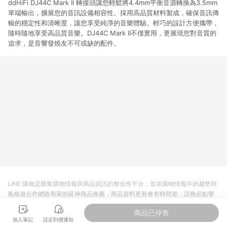
ddHiFi DJ44C Mark II 轉接頭讓您輕鬆將4.4mm平衡音源轉換為3.5mm
單端輸出，擴展您的音訊設備相容性。採用高品質材料製成，確保音訊傳
輸的穩定性和清晰度，讓您享受純淨的音樂體驗。輕巧的設計方便攜帶，
隨時隨地享受高品質音樂。DJ44C Mark II不僅實用，更展現您對音質的
追求，是音響發燒友不可或缺的配件。
LINE 購物是匯集購物情報與商品資訊的整合性平台，並依購物情報中的趨勢與
風格做合作網路商家的延伸商品推薦，商品資料更新會有時間差，請務必點擊
商品至各合作網路商家，確認現售價與購物條件，一切資訊以合作廠商網頁為
商品已停售
準。
加入筆記
設定到價通知