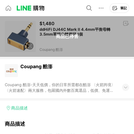
筆記
$1,480
ddHiFi DJ44C Mark II 4.4mm平衡母轉
3.5mm單端公轉接頭 1個
商品已停售
Coupang 酷澎
Coupang 酷澎
Coupang 酷澎-天天低價，你的日常所需都在酷澎 〈火箭跨境〉
〈火箭速配〉兩大服務，包羅國內外數百萬選品，低價、免運，
隔日出貨直送到府。挑戰市場最低價，再享免運優惠，食品、保
健、美妝、母嬰、服飾等，快來選購。 WOW！會員 無條件免運
加入WOW會員告別湊免運，火箭速配、火箭跨境優質選品不限金
商品描述
額快速配送，想買就能買。
商品描述