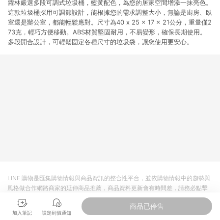
蘿林嚴選多段可調式垃圾桶，藍黃配色，為您的居家空間增添一抹亮色。
這款垃圾桶採用可調節設計，能根據您的需求調整大小，無論是廚房、臥
室還是辦公室，都能輕鬆應對。尺寸為40 x 25 x 17 x 21公分，重量僅2
73克，輕巧方便移動。ABS材質堅固耐用，不易變形，確保長期使用。
多段開合設計，可輕鬆固定各種尺寸的垃圾袋，讓您使用更安心。
LINE 購物是匯集購物情報與商品資訊的整合性平台，並依購物情報中的趨勢與
風格做合作網路商家的延伸商品推薦，商品資料更新會有時間差，請務必點擊
商品至各合作網路商家，確認現售價與購物條件，一切資訊以合作廠商網頁為
商品已停售
準。
加入筆記
設定到價通知