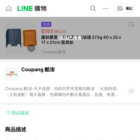
筆記
降價
$263
(降$36)
蘿林嚴選 多段可調式垃圾桶 273g 40 x 25 x
商品已停售
17 x 21cm 藍黃款
Coupang 酷澎
Coupang 酷澎
Coupang 酷澎-天天低價，你的日常所需都在酷澎 〈火箭跨境〉
〈火箭速配〉兩大服務，包羅國內外數百萬選品，低價、免運，
隔日出貨直送到府。挑戰市場最低價，再享免運優惠，食品、保
健、美妝、母嬰、服飾等，快來選購。 WOW！會員 無條件免運
加入WOW會員告別湊免運，火箭速配、火箭跨境優質選品不限金
商品描述
額快速配送，想買就能買。
商品描述