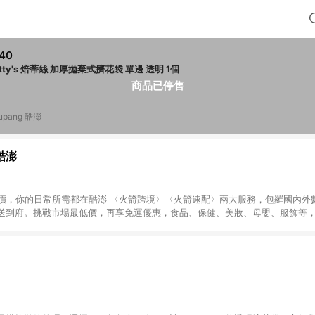
40
Betty's 焙蒂絲 加厚拋棄式擠花袋 單邊 透明 1個
商品已停售
upang 酷澎
 酷澎
天天低價，你的日常所需都在酷澎 〈火箭跨境〉〈火箭速配〉兩大服務，包羅國內
送到府。挑戰市場最低價，再享免運優惠，食品、保健、美妝、母嬰、服飾等
免運 加入WOW會員告別湊免運，火箭速配、火箭跨境優質選品不限金額快速配