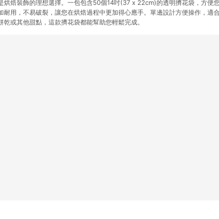
烘焙裝飾的理想選擇。一包包含50個14吋(37 x 22cm)的透明擠花袋，方
加耐用，不易破裂，讓您在烘焙過程中更加得心應手。單邊設計方便操作，適
餅乾或其他甜點，這款擠花袋都能幫助您輕鬆完成。