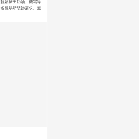
便您輕鬆擠出奶油、糖霜等
合各種烘焙裝飾需求。無