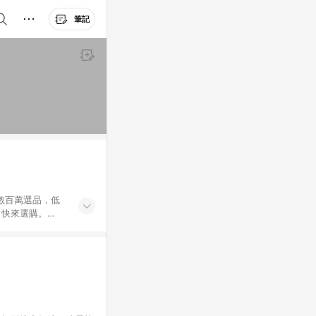
筆記
外數百萬選品，低
，快來選購。
送，想買就能買。