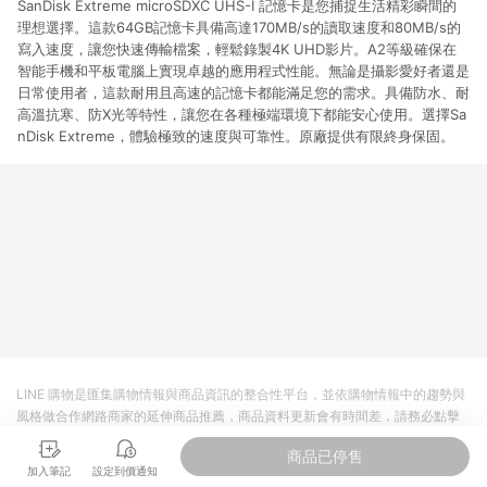
SanDisk Extreme microSDXC UHS-I 記憶卡是您捕捉生活精彩瞬間的
理想選擇。這款64GB記憶卡具備高達170MB/s的讀取速度和80MB/s的
寫入速度，讓您快速傳輸檔案，輕鬆錄製4K UHD影片。A2等級確保在
智能手機和平板電腦上實現卓越的應用程式性能。無論是攝影愛好者還是
日常使用者，這款耐用且高速的記憶卡都能滿足您的需求。具備防水、耐
高溫抗寒、防X光等特性，讓您在各種極端環境下都能安心使用。選擇Sa
nDisk Extreme，體驗極致的速度與可靠性。原廠提供有限終身保固。
LINE 購物是匯集購物情報與商品資訊的整合性平台，並依購物情報中的趨勢與
風格做合作網路商家的延伸商品推薦，商品資料更新會有時間差，請務必點擊
商品至各合作網路商家，確認現售價與購物條件，一切資訊以合作廠商網頁為
商品已停售
準。
加入筆記
設定到價通知