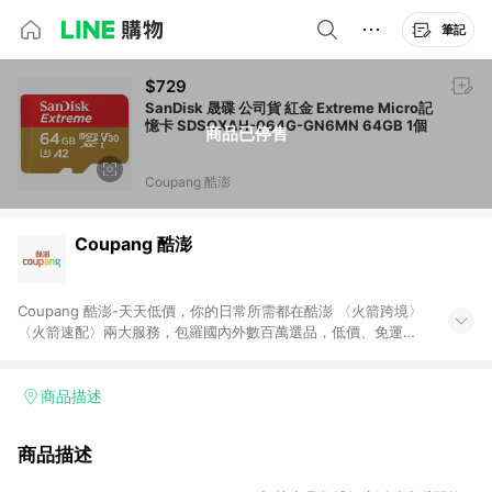
筆記
$729
SanDisk 晟碟 公司貨 紅金 Extreme Micro記
憶卡 SDSQXAH-064G-GN6MN 64GB 1個
商品已停售
Coupang 酷澎
Coupang 酷澎
Coupang 酷澎-天天低價，你的日常所需都在酷澎 〈火箭跨境〉
〈火箭速配〉兩大服務，包羅國內外數百萬選品，低價、免運，
隔日出貨直送到府。挑戰市場最低價，再享免運優惠，食品、保
健、美妝、母嬰、服飾等，快來選購。 WOW！會員 無條件免運
加入WOW會員告別湊免運，火箭速配、火箭跨境優質選品不限金
商品描述
額快速配送，想買就能買。
商品描述