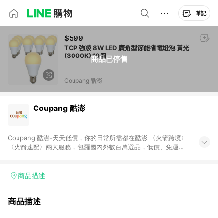
筆記
$599
TCP 強凌 8W LED 廣角型節能省電燈泡 黃光
(3000K) 10個
商品已停售
Coupang 酷澎
Coupang 酷澎
Coupang 酷澎-天天低價，你的日常所需都在酷澎 〈火箭跨境〉
〈火箭速配〉兩大服務，包羅國內外數百萬選品，低價、免運，
隔日出貨直送到府。挑戰市場最低價，再享免運優惠，食品、保
健、美妝、母嬰、服飾等，快來選購。 WOW！會員 無條件免運
加入WOW會員告別湊免運，火箭速配、火箭跨境優質選品不限金
商品描述
額快速配送，想買就能買。
商品描述