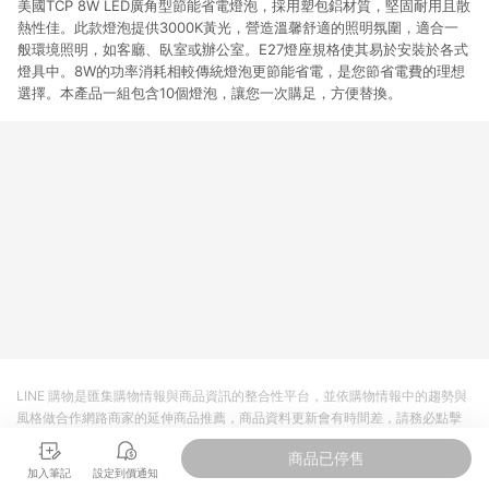
美國TCP 8W LED廣角型節能省電燈泡，採用塑包鋁材質，堅固耐用且散
熱性佳。此款燈泡提供3000K黃光，營造溫馨舒適的照明氛圍，適合一
般環境照明，如客廳、臥室或辦公室。E27燈座規格使其易於安裝於各式
燈具中。8W的功率消耗相較傳統燈泡更節能省電，是您節省電費的理想
選擇。本產品一組包含10個燈泡，讓您一次購足，方便替換。
LINE 購物是匯集購物情報與商品資訊的整合性平台，並依購物情報中的趨勢與
風格做合作網路商家的延伸商品推薦，商品資料更新會有時間差，請務必點擊
商品至各合作網路商家，確認現售價與購物條件，一切資訊以合作廠商網頁為
商品已停售
準。
加入筆記
設定到價通知