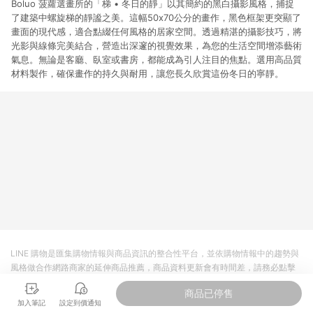
Boluo 菠蘿選畫所的「梯 • 冬日的靜」以其簡約的黑白攝影風格，捕捉
了建築中螺旋梯的靜謐之美。這幅50x70公分的畫作，黑色框架更突顯了
畫面的現代感，適合點綴任何風格的居家空間。透過精湛的攝影技巧，將
光影與線條完美結合，營造出深邃的視覺效果，為您的生活空間增添藝術
氣息。無論是客廳、臥室或書房，都能成為引人注目的焦點。選用高品質
材料製作，確保畫作的持久與耐用，讓您長久欣賞這份冬日的寧靜。
LINE 購物是匯集購物情報與商品資訊的整合性平台，並依購物情報中的趨勢與
風格做合作網路商家的延伸商品推薦，商品資料更新會有時間差，請務必點擊
商品至各合作網路商家，確認現售價與購物條件，一切資訊以合作廠商網頁為
商品已停售
準。
加入筆記
設定到價通知