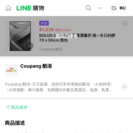
筆記
降價
$1,336
(降$1,044)
BOLUO GALLERY 菠蘿選畫所 梯 • 冬日的靜
商品已停售
70 x 50cm 黑色
Coupang 酷澎
Coupang 酷澎
Coupang 酷澎-天天低價，你的日常所需都在酷澎 〈火箭跨境〉
〈火箭速配〉兩大服務，包羅國內外數百萬選品，低價、免運，
隔日出貨直送到府。挑戰市場最低價，再享免運優惠，食品、保
健、美妝、母嬰、服飾等，快來選購。 WOW！會員 無條件免運
加入WOW會員告別湊免運，火箭速配、火箭跨境優質選品不限金
商品描述
額快速配送，想買就能買。
商品描述