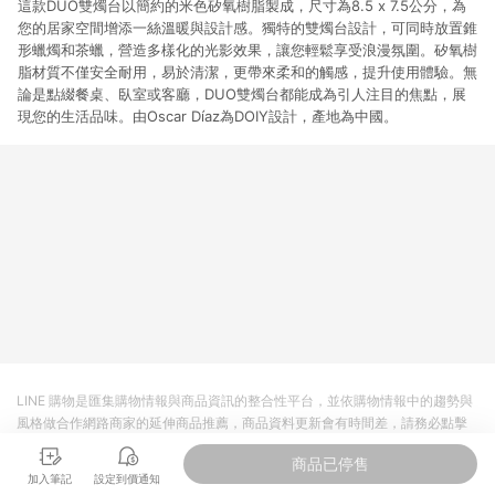
這款DUO雙燭台以簡約的米色矽氧樹脂製成，尺寸為8.5 x 7.5公分，為
您的居家空間增添一絲溫暖與設計感。獨特的雙燭台設計，可同時放置錐
形蠟燭和茶蠟，營造多樣化的光影效果，讓您輕鬆享受浪漫氛圍。矽氧樹
脂材質不僅安全耐用，易於清潔，更帶來柔和的觸感，提升使用體驗。無
論是點綴餐桌、臥室或客廳，DUO雙燭台都能成為引人注目的焦點，展
現您的生活品味。由Oscar Díaz為DOIY設計，產地為中國。
LINE 購物是匯集購物情報與商品資訊的整合性平台，並依購物情報中的趨勢與
風格做合作網路商家的延伸商品推薦，商品資料更新會有時間差，請務必點擊
商品至各合作網路商家，確認現售價與購物條件，一切資訊以合作廠商網頁為
商品已停售
準。
加入筆記
設定到價通知