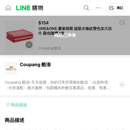
筆記
$154
ONE&ONE 慶峯棉業 超吸水條紋雙色加大浴
巾 顏色隨機 1條
商品已停售
Coupang 酷澎
Coupang 酷澎
Coupang 酷澎-天天低價，你的日常所需都在酷澎 〈火箭跨境〉
〈火箭速配〉兩大服務，包羅國內外數百萬選品，低價、免運，
隔日出貨直送到府。挑戰市場最低價，再享免運優惠，食品、保
健、美妝、母嬰、服飾等，快來選購。 WOW！會員 無條件免運
加入WOW會員告別湊免運，火箭速配、火箭跨境優質選品不限金
商品描述
額快速配送，想買就能買。
商品描述