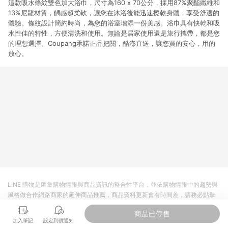
這款吸水條紋雙色加大浴巾，尺寸為160 x 70公分，採用87%聚酯纖維和
13%尼龍材質，觸感超柔軟，讓您在沐浴後能迅速擦乾身體，享受舒適的
體驗。條紋設計簡約時尚，為您的浴室增添一份美感。浴巾具有快乾和吸
水性佳的特性，方便清洗和使用。無論是居家使用還是旅行攜帶，都是您
的理想選擇。Coupang承諾正品把關，酷澎直送，讓您買的安心，用的
放心。
LINE 購物是匯集購物情報與商品資訊的整合性平台，並依購物情報中的趨勢與
風格做合作網路商家的延伸商品推薦，商品資料更新會有時間差，請務必點擊
商品至各合作網路商家，確認現售價與購物條件，一切資訊以合作廠商網頁為
商品已停售
準。
加入筆記
設定到價通知