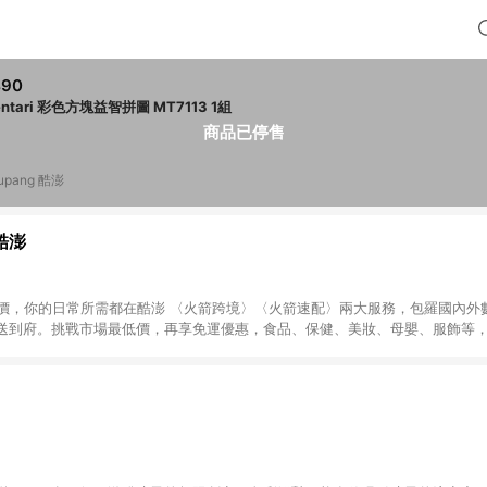
490
mentari 彩色方塊益智拼圖 MT7113 1組
商品已停售
upang 酷澎
 酷澎
天天低價，你的日常所需都在酷澎 〈火箭跨境〉〈火箭速配〉兩大服務，包羅國內
送到府。挑戰市場最低價，再享免運優惠，食品、保健、美妝、母嬰、服飾等
免運 加入WOW會員告別湊免運，火箭速配、火箭跨境優質選品不限金額快速配