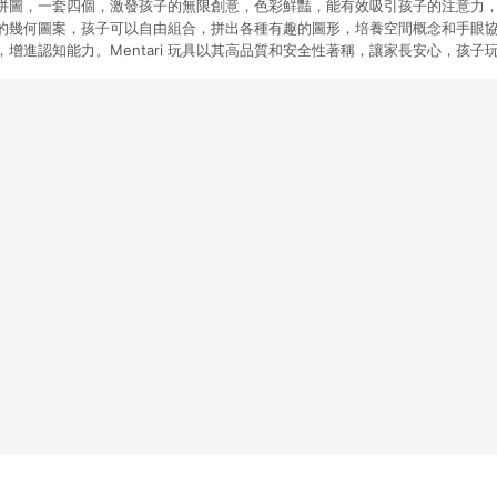
塊益智拼圖，一套四個，激發孩子的無限創意，色彩鮮豔，能有效吸引孩子的注意力
的幾何圖案，孩子可以自由組合，拼出各種有趣的圖形，培養空間概念和手眼
增進認知能力。Mentari 玩具以其高品質和安全性著稱，讓家長安心，孩子