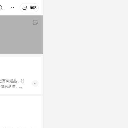
筆記
外數百萬選品，低
，快來選購。
送，想買就能買。