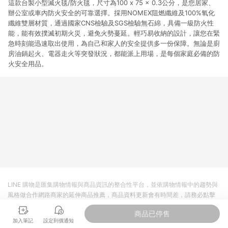
這款台製小型滅火毯/防火毯，尺寸為100 x 75 x 0.3公分，是您居家、
辦公室或車內防火安全的可靠選擇。採用NOMEX阻燃纖維及100%氧化
纖維雙層材質，通過國家CNS檢驗及SGS檢驗無石綿，具備一級防火性
能，能有效撲滅初期火災，避免火勢蔓延。輕巧易收納的設計，讓您在緊
急時刻能迅速取出使用，為自己和家人的安全提供多一份保障。無論是廚
房油鍋起火、電器走火等突發狀況，都能派上用場，是每個家庭必備的防
火安全用品。
LINE 購物是匯集購物情報與商品資訊的整合性平台，並依購物情報中的趨勢與
風格做合作網路商家的延伸商品推薦，商品資料更新會有時間差，請務必點擊
商品至各合作網路商家，確認現售價與購物條件，一切資訊以合作廠商網頁為
商品已停售
準。
加入筆記
設定到價通知