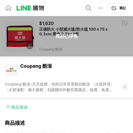
筆記
$1,620
正德防火 小型滅火毯/防火毯 100 x 75 x
0.3cm 黑色 0.5kg 1個
商品已停售
Coupang 酷澎
Coupang 酷澎
Coupang 酷澎-天天低價，你的日常所需都在酷澎 〈火箭跨境〉
〈火箭速配〉兩大服務，包羅國內外數百萬選品，低價、免運，
隔日出貨直送到府。挑戰市場最低價，再享免運優惠，食品、保
健、美妝、母嬰、服飾等，快來選購。 WOW！會員 無條件免運
加入WOW會員告別湊免運，火箭速配、火箭跨境優質選品不限金
商品描述
額快速配送，想買就能買。
商品描述