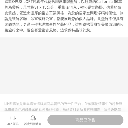
這款OPUS LOFT純真年代仿舊鐵皮車牌壁飾，以經典的California 66車
牌為靈感，尺寸為31 x 15公分，重量僅14克，輕巧易於懸掛。仿舊的鐵
皮質感，營造出濃厚的復古工業風格，為您的居家空間增添獨特個性。無
論是裝飾客廳、臥室或辦公室，都能展現您的個人品味。此壁飾不僅具有
裝飾功能，更是一件充滿故事性的藝術品，讓您彷彿置身於美國西部的公
路旅行之中。適合喜愛復古風格、追求獨特品味的您。
LINE 購物是匯集購物情報與商品資訊的整合性平台，並依購物情報中的趨勢與
風格做合作網路商家的延伸商品推薦，商品資料更新會有時間差，請務必點擊
商品至各合作網路商家，確認現售價與購物條件，一切資訊以合作廠商網頁為
商品已停售
準。
加入筆記
設定到價通知