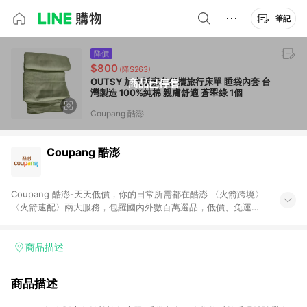
筆記
降價
$800
(降$263)
OUTSY 加大版素色便攜旅行床單 睡袋內套 台
商品已停售
灣製造 100%純棉 親膚舒適 蒼翠綠 1個
Coupang 酷澎
Coupang 酷澎
Coupang 酷澎-天天低價，你的日常所需都在酷澎 〈火箭跨境〉
〈火箭速配〉兩大服務，包羅國內外數百萬選品，低價、免運，
隔日出貨直送到府。挑戰市場最低價，再享免運優惠，食品、保
健、美妝、母嬰、服飾等，快來選購。 WOW！會員 無條件免運
加入WOW會員告別湊免運，火箭速配、火箭跨境優質選品不限金
商品描述
額快速配送，想買就能買。
商品描述