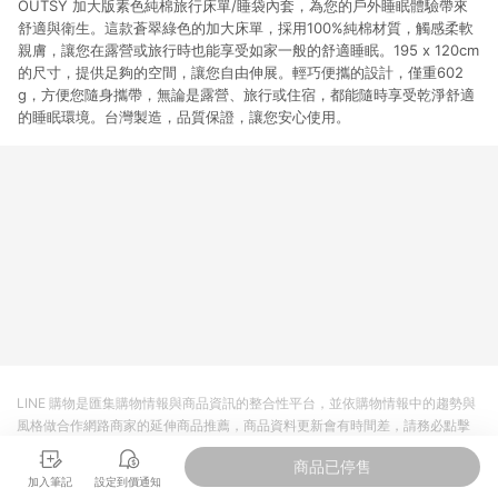
OUTSY 加大版素色純棉旅行床單/睡袋內套，為您的戶外睡眠體驗帶來
舒適與衛生。這款蒼翠綠色的加大床單，採用100%純棉材質，觸感柔軟
親膚，讓您在露營或旅行時也能享受如家一般的舒適睡眠。195 x 120cm
的尺寸，提供足夠的空間，讓您自由伸展。輕巧便攜的設計，僅重602
g，方便您隨身攜帶，無論是露營、旅行或住宿，都能隨時享受乾淨舒適
的睡眠環境。台灣製造，品質保證，讓您安心使用。
LINE 購物是匯集購物情報與商品資訊的整合性平台，並依購物情報中的趨勢與
風格做合作網路商家的延伸商品推薦，商品資料更新會有時間差，請務必點擊
商品至各合作網路商家，確認現售價與購物條件，一切資訊以合作廠商網頁為
商品已停售
準。
加入筆記
設定到價通知