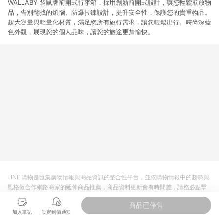
WALLABY 袋鼠牌前開式行李箱，採用創新前開式設計，讓您輕鬆取放物
品，告別翻找的煩惱。防爆拉鍊設計，提升安全性，保護您的貴重物品。
超大容量與輕量化材質，滿足您所有旅行需求，讓您輕鬆出行。時尚深藍
色外觀，展現您的個人品味，讓您的旅途更加愉快。
LINE 購物是匯集購物情報與商品資訊的整合性平台，並依購物情報中的趨勢與
風格做合作網路商家的延伸商品推薦，商品資料更新會有時間差，請務必點擊
商品至各合作網路商家，確認現售價與購物條件，一切資訊以合作廠商網頁為
商品已停售
準。
加入筆記
設定到價通知