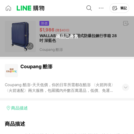
筆記
降價
$1,986
(降$400)
WALLABY 袋鼠牌 前開式防爆拉鍊行李箱 28
商品已停售
吋 深藍色
Coupang 酷澎
Coupang 酷澎
Coupang 酷澎-天天低價，你的日常所需都在酷澎 〈火箭跨境〉
〈火箭速配〉兩大服務，包羅國內外數百萬選品，低價、免運，
隔日出貨直送到府。挑戰市場最低價，再享免運優惠，食品、保
健、美妝、母嬰、服飾等，快來選購。 WOW！會員 無條件免運
加入WOW會員告別湊免運，火箭速配、火箭跨境優質選品不限金
商品描述
額快速配送，想買就能買。
商品描述