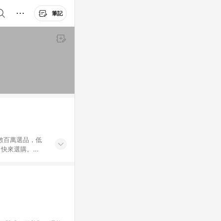
筆記
外數百萬選品，低
，快來選購。
送，想買就能買。