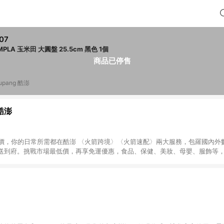
07
SIMPLA 玉米田 大圓盤 25.5cm 黑色 1個
商品已停售
upang 酷澎
 酷澎
天天低價，你的日常所需都在酷澎 〈火箭跨境〉〈火箭速配〉兩大服務，包羅國內
送到府。挑戰市場最低價，再享免運優惠，食品、保健、美妝、母嬰、服飾等
免運 加入WOW會員告別湊免運，火箭速配、火箭跨境優質選品不限金額快速配