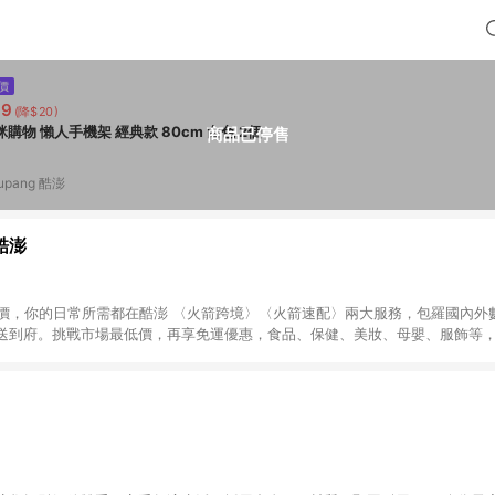
價
89
(降$20)
咪咪購物 懶人手機架 經典款 80cm 白色 2個
商品已停售
upang 酷澎
 酷澎
天天低價，你的日常所需都在酷澎 〈火箭跨境〉〈火箭速配〉兩大服務，包羅國內
送到府。挑戰市場最低價，再享免運優惠，食品、保健、美妝、母嬰、服飾等
免運 加入WOW會員告別湊免運，火箭速配、火箭跨境優質選品不限金額快速配