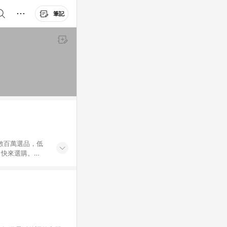
筆記
外數百萬選品，低
，快來選購。
送，想買就能買。