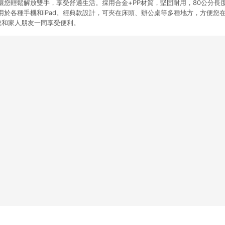
讓您輕鬆解放雙手，享受舒適生活。採用合金+PP材質，堅固耐用，80公分長
用於各種手機和iPad。經典款設計，可夾在床頭、辦公桌等多種地方，方便您
您和家人朋友一同享受便利。