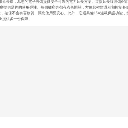
6插電腦延長線，為您的電子設備提供安全可靠的電力延長方案。這款延長線具備6
的長度提供足夠的使用彈性。每個插座旁都有彩色開關，方便您輕鬆識別和控制各
認證，確保不含有害物質，讓您使用更安心。此外，它還具備15A過載保護功能，
全提供多一份保障。