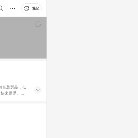
筆記
外數百萬選品，低
，快來選購。
送，想買就能買。