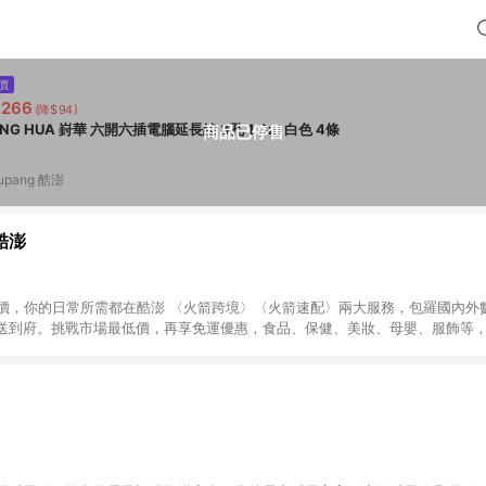
價
,266
(降$94)
FONG HUA 崶華 六開六插電腦延長線 3孔 1.8m 白色 4條
商品已停售
upang 酷澎
 酷澎
天天低價，你的日常所需都在酷澎 〈火箭跨境〉〈火箭速配〉兩大服務，包羅國內
送到府。挑戰市場最低價，再享免運優惠，食品、保健、美妝、母嬰、服飾等
免運 加入WOW會員告別湊免運，火箭速配、火箭跨境優質選品不限金額快速配