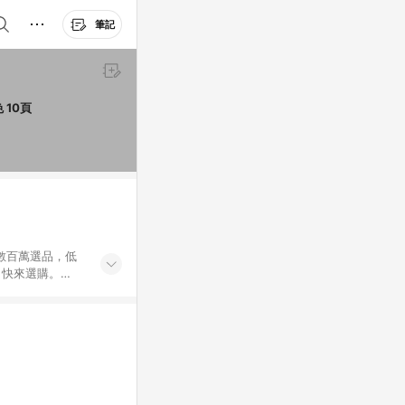
筆記
Sunny 三瑩文具 USE ME DIY活頁自黏相本 SPA-265B 302 x 260 x 45mm 黑色 10頁
外數百萬選品，低
，快來選購。
送，想買就能買。