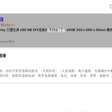
價
10
(降$22)
商品已停售
upang 酷澎
 酷澎
天天低價，你的日常所需都在酷澎 〈火箭跨境〉〈火箭速配〉兩大服務，包羅國內
送到府。挑戰市場最低價，再享免運優惠，食品、保健、美妝、母嬰、服飾等
免運 加入WOW會員告別湊免運，火箭速配、火箭跨境優質選品不限金額快速配