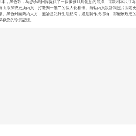
自黏相本，黑色款，為您珍藏回憶提供了一個優雅且具創意的選擇。這款相本尺寸為302 
自由添加或更換內頁，打造獨一無二的個人化相冊。自黏內頁設計讓照片固定
壞。黑色封面簡約大方，無論是記錄生活點滴，還是製作成禮物，都能展現您
保存您的珍貴記憶。