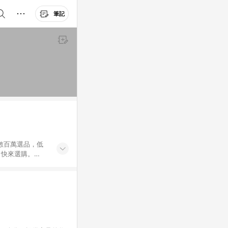
筆記
外數百萬選品，低
，快來選購。
送，想買就能買。