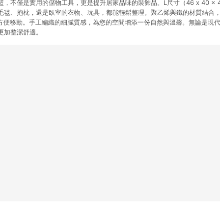
，不僅是實用的儲物工具，更是提升居家品味的裝飾品。L尺寸（46 x 40 x 
毛毯、抱枕，還是臥室的衣物、玩具，都能輕鬆整理。聚乙烯與鐵的材質結合
斤，方便移動。手工編織的細膩質感，為您的空間增添一份自然與溫馨。無論是現
更加整潔舒適。