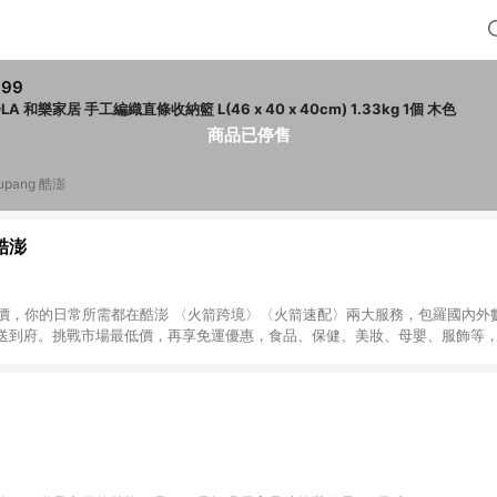
999
HOLA 和樂家居 手工編織直條收納籃 L(46 x 40 x 40cm) 1.33kg 1個 木色
商品已停售
upang 酷澎
 酷澎
天天低價，你的日常所需都在酷澎 〈火箭跨境〉〈火箭速配〉兩大服務，包羅國內
送到府。挑戰市場最低價，再享免運優惠，食品、保健、美妝、母嬰、服飾等
免運 加入WOW會員告別湊免運，火箭速配、火箭跨境優質選品不限金額快速配