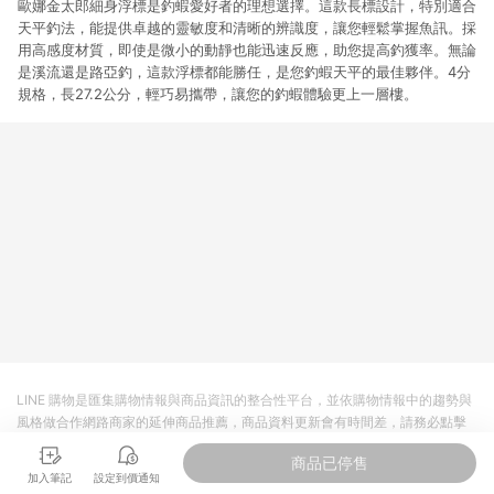
歐娜金太郎細身浮標是釣蝦愛好者的理想選擇。這款長標設計，特別適合
天平釣法，能提供卓越的靈敏度和清晰的辨識度，讓您輕鬆掌握魚訊。採
用高感度材質，即使是微小的動靜也能迅速反應，助您提高釣獲率。無論
是溪流還是路亞釣，這款浮標都能勝任，是您釣蝦天平的最佳夥伴。4分
規格，長27.2公分，輕巧易攜帶，讓您的釣蝦體驗更上一層樓。
LINE 購物是匯集購物情報與商品資訊的整合性平台，並依購物情報中的趨勢與
風格做合作網路商家的延伸商品推薦，商品資料更新會有時間差，請務必點擊
商品至各合作網路商家，確認現售價與購物條件，一切資訊以合作廠商網頁為
商品已停售
準。
加入筆記
設定到價通知