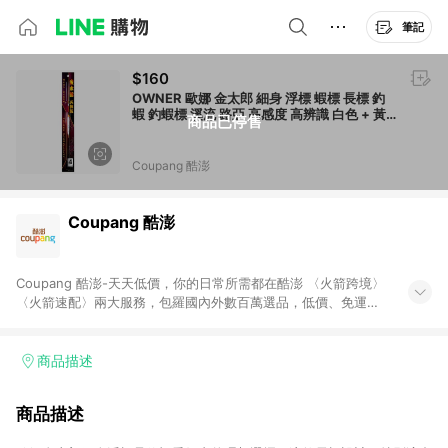
筆記
$160
OWNER 歐娜 金太郎 細身 浮標 蝦標 長標 釣
蝦 釣蝦標 溪流 路亞 高感度 高辨識 白色 + 黃
商品已停售
色 1支
Coupang 酷澎
Coupang 酷澎
Coupang 酷澎-天天低價，你的日常所需都在酷澎 〈火箭跨境〉
〈火箭速配〉兩大服務，包羅國內外數百萬選品，低價、免運，
隔日出貨直送到府。挑戰市場最低價，再享免運優惠，食品、保
健、美妝、母嬰、服飾等，快來選購。 WOW！會員 無條件免運
加入WOW會員告別湊免運，火箭速配、火箭跨境優質選品不限金
商品描述
額快速配送，想買就能買。
商品描述