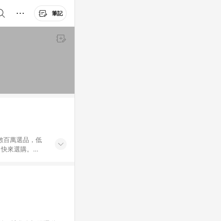
筆記
外數百萬選品，低
，快來選購。
送，想買就能買。