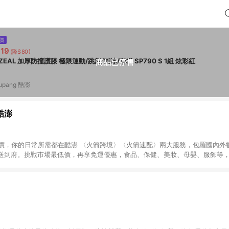
價
19
(降$80)
A-ZEAL 加厚防撞護膝 極限運動/跳舞/溜冰/滑板 SP790 S 1組 炫彩紅
商品已停售
upang 酷澎
 酷澎
天天低價，你的日常所需都在酷澎 〈火箭跨境〉〈火箭速配〉兩大服務，包羅國內
送到府。挑戰市場最低價，再享免運優惠，食品、保健、美妝、母嬰、服飾等
免運 加入WOW會員告別湊免運，火箭速配、火箭跨境優質選品不限金額快速配