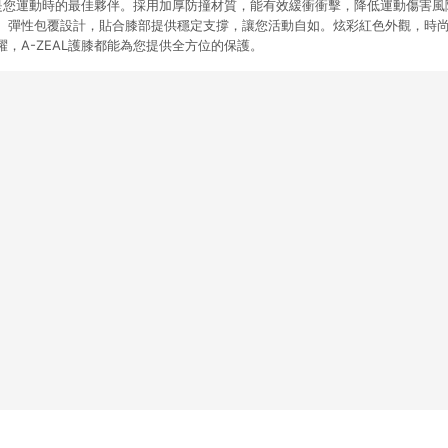
護膝是您運動時的最佳夥伴。採用加厚防撞材質，能有效緩衝衝擊，降低運動傷害
。彈性包覆設計，貼合膝部提供穩定支撐，讓您活動自如。炫彩紅色外觀，時
，A-ZEAL護膝都能為您提供全方位的保護。