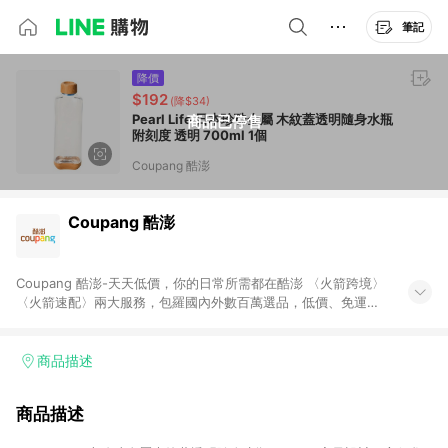
筆記
降價
$192
(降$34)
Pearl Life 日本珍珠金屬 木紋蓋透明隨身水瓶
商品已停售
附刻度 透明 700ml 1個
Coupang 酷澎
Coupang 酷澎
Coupang 酷澎-天天低價，你的日常所需都在酷澎 〈火箭跨境〉
〈火箭速配〉兩大服務，包羅國內外數百萬選品，低價、免運，
隔日出貨直送到府。挑戰市場最低價，再享免運優惠，食品、保
健、美妝、母嬰、服飾等，快來選購。 WOW！會員 無條件免運
加入WOW會員告別湊免運，火箭速配、火箭跨境優質選品不限金
商品描述
額快速配送，想買就能買。
商品描述