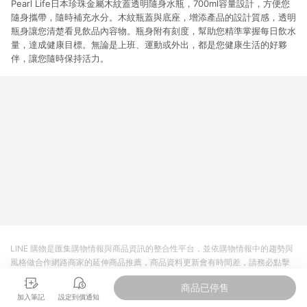
Pearl Life日本珍珠金屬木紋蓋透明隨身水瓶，700ml容量設計，方便您
隨身攜帶，隨時補充水分。木紋瓶蓋與底座，增添產品的設計質感，透明
瓶身讓您清楚看見飲品內容物。瓶身附有刻度，幫助您精準掌握每日飲水
量，達成健康目標。無論是上班、運動或外出，都是您健康生活的好夥
伴，讓您隨時保持活力。
LINE 購物是匯集購物情報與商品資訊的整合性平台，並依購物情報中的趨勢與
風格做合作網路商家的延伸商品推薦，商品資料更新會有時間差，請務必點擊
商品至各合作網路商家，確認現售價與購物條件，一切資訊以合作廠商網頁為
商品已停售
準。
加入筆記
設定到價通知