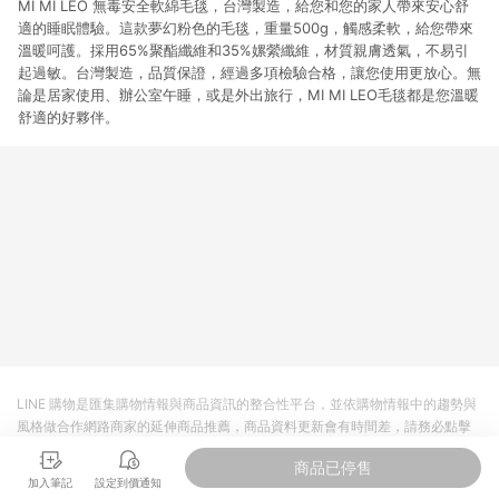
MI MI LEO 無毒安全軟綿毛毯，台灣製造，給您和您的家人帶來安心舒
適的睡眠體驗。這款夢幻粉色的毛毯，重量500g，觸感柔軟，給您帶來
溫暖呵護。採用65%聚酯纖維和35%嫘縈纖維，材質親膚透氣，不易引
起過敏。台灣製造，品質保證，經過多項檢驗合格，讓您使用更放心。無
論是居家使用、辦公室午睡，或是外出旅行，MI MI LEO毛毯都是您溫暖
舒適的好夥伴。
LINE 購物是匯集購物情報與商品資訊的整合性平台，並依購物情報中的趨勢與
風格做合作網路商家的延伸商品推薦，商品資料更新會有時間差，請務必點擊
商品至各合作網路商家，確認現售價與購物條件，一切資訊以合作廠商網頁為
商品已停售
準。
加入筆記
設定到價通知