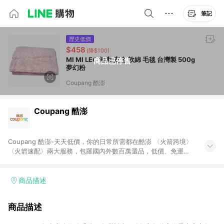
筆記
歷史低價
$458
(降$100)
MI MI LEO 無毒 安全 軟綿 毛毯 台灣製 500g
商品已停售
夢幻粉
Coupang 酷澎
Coupang 酷澎
Coupang 酷澎-天天低價，你的日常所需都在酷澎 〈火箭跨境〉
〈火箭速配〉兩大服務，包羅國內外數百萬選品，低價、免運，
隔日出貨直送到府。挑戰市場最低價，再享免運優惠，食品、保
健、美妝、母嬰、服飾等，快來選購。 WOW！會員 無條件免運
加入WOW會員告別湊免運，火箭速配、火箭跨境優質選品不限金
商品描述
額快速配送，想買就能買。
商品描述