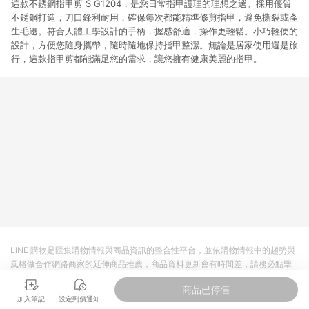
這款不銹鋼指甲剪 S G1204，是您日常指甲護理的理想之選。採用優質
不銹鋼打造，刀口鋒利耐用，確保每次都能精準修剪指甲，避免撕裂或產
生毛邊。符合人體工學設計的手柄，握感舒適，操作更輕鬆。小巧輕便的
設計，方便您隨身攜帶，隨時隨地保持指甲整潔。無論是居家使用還是旅
行，這款指甲剪都能滿足您的需求，讓您擁有健康美麗的指甲。
LINE 購物是匯集購物情報與商品資訊的整合性平台，並依購物情報中的趨勢與
風格做合作網路商家的延伸商品推薦，商品資料更新會有時間差，請務必點擊
商品至各合作網路商家，確認現售價與購物條件，一切資訊以合作廠商網頁為
商品已停售
準。
加入筆記
設定到價通知