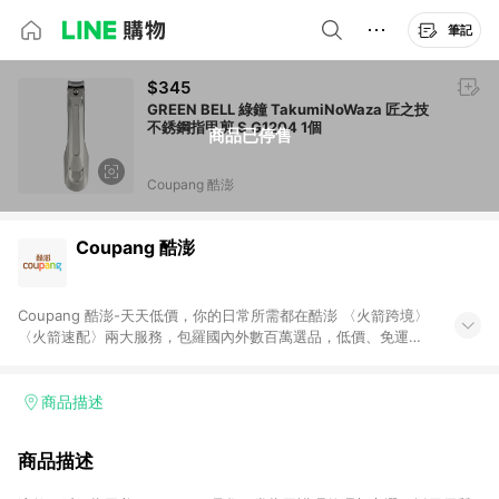
筆記
$345
GREEN BELL 綠鐘 TakumiNoWaza 匠之技
不銹鋼指甲剪 S G1204 1個
商品已停售
Coupang 酷澎
Coupang 酷澎
Coupang 酷澎-天天低價，你的日常所需都在酷澎 〈火箭跨境〉
〈火箭速配〉兩大服務，包羅國內外數百萬選品，低價、免運，
隔日出貨直送到府。挑戰市場最低價，再享免運優惠，食品、保
健、美妝、母嬰、服飾等，快來選購。 WOW！會員 無條件免運
加入WOW會員告別湊免運，火箭速配、火箭跨境優質選品不限金
商品描述
額快速配送，想買就能買。
商品描述