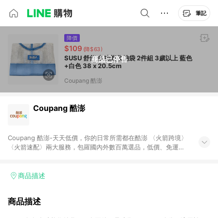
筆記
降價
$109
(降$63)
SUSU 舒舒 多功能收納袋 2件組 3歲以上 藍色
商品已停售
+白色 38 x 20.5cm
Coupang 酷澎
Coupang 酷澎
Coupang 酷澎-天天低價，你的日常所需都在酷澎 〈火箭跨境〉
〈火箭速配〉兩大服務，包羅國內外數百萬選品，低價、免運，
隔日出貨直送到府。挑戰市場最低價，再享免運優惠，食品、保
健、美妝、母嬰、服飾等，快來選購。 WOW！會員 無條件免運
加入WOW會員告別湊免運，火箭速配、火箭跨境優質選品不限金
商品描述
額快速配送，想買就能買。
商品描述