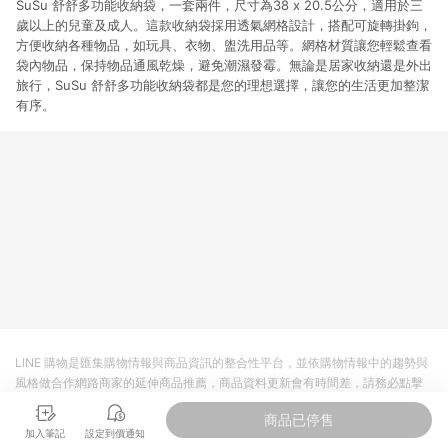
SuSu 舒舒多功能收納袋，一套兩件，尺寸為38 x 20.5公分，適用於三
歲以上的兒童及成人。這款收納袋採用透氣網格設計，搭配可旋轉掛鉤，
方便收納各種物品，如玩具、衣物、盥洗用品等。網格材質讓您輕鬆查看
袋內物品，保持物品通風乾燥，避免潮濕發霉。無論是居家收納還是外出
旅行，SuSu 舒舒多功能收納袋都是您的理想選擇，讓您的生活更加整潔
有序。
LINE 購物是匯集購物情報與商品資訊的整合性平台，並依購物情報中的趨勢與
風格做合作網路商家的延伸商品推薦，商品資料更新會有時間差，請務必點擊
商品至各合作網路商家，確認現售價與購物條件，一切資訊以合作廠商網頁為
商品已停售
準。
加入筆記
設定到價通知