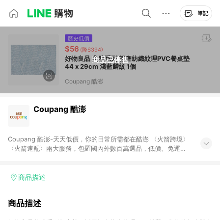
筆記
歷史低價
$56
(降$394)
好物良品 典雅系列 輕奢紡織紋理PVC餐桌墊
商品已停售
44 x 29cm 淺藍麟紋 1個
Coupang 酷澎
Coupang 酷澎
Coupang 酷澎-天天低價，你的日常所需都在酷澎 〈火箭跨境〉
〈火箭速配〉兩大服務，包羅國內外數百萬選品，低價、免運，
隔日出貨直送到府。挑戰市場最低價，再享免運優惠，食品、保
健、美妝、母嬰、服飾等，快來選購。 WOW！會員 無條件免運
加入WOW會員告別湊免運，火箭速配、火箭跨境優質選品不限金
商品描述
額快速配送，想買就能買。
商品描述