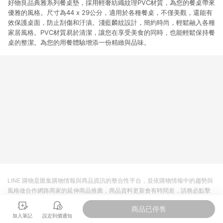
好物良品典雅系列餐桌墊，採用輕奢紡織紋理PVC材質，為您的餐桌帶來
優雅的風格。尺寸為44 x 29公分，適用於各種餐桌，不僅美觀，還能有
效保護桌面，防止刮傷和汙漬。淺藍麟紋設計，簡約時尚，輕鬆融入各種
家居風格。PVC材質易於清潔，讓您在享受美食的同時，也能輕鬆保持餐
桌的整潔。為您的用餐體驗增添一份精緻與品味。
LINE 購物是匯集購物情報與商品資訊的整合性平台，並依購物情報中的趨勢與
風格做合作網路商家的延伸商品推薦，商品資料更新會有時間差，請務必點擊
商品至各合作網路商家，確認現售價與購物條件，一切資訊以合作廠商網頁為
商品已停售
準。
加入筆記
設定到價通知