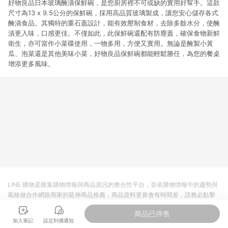
好物良品日本玻璃醃漬保鮮碗，是您廚房裡不可或缺的實用好幫手。這款
尺寸為13 x 9.5公分的保鮮碗，採用高品質玻璃製成，讓您安心儲存各式
醃漬食品。其獨特的重石蓋設計，能有效壓制食材，去除多餘水分，使醃
漬更入味，口感更佳。不僅如此，此保鮮碗還配有防塵蓋，確保食物新鮮
衛生，亦可當作小菜碟使用，一物多用，方便又實用。無論是醃製小黃
瓜、泡菜還是其他美味小菜，好物良品保鮮碗都能輕鬆勝任，為您的餐桌
增添更多風味。
LINE 購物是匯集購物情報與商品資訊的整合性平台，並依購物情報中的趨勢與
風格做合作網路商家的延伸商品推薦，商品資料更新會有時間差，請務必點擊
商品至各合作網路商家，確認現售價與購物條件，一切資訊以合作廠商網頁為
商品已停售
準。
加入筆記
設定到價通知