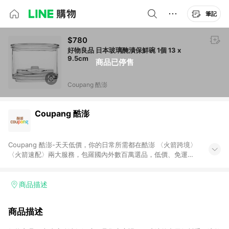
筆記
$780
好物良品 日本玻璃醃漬保鮮碗 1個 13 x
9.5cm
商品已停售
Coupang 酷澎
Coupang 酷澎
Coupang 酷澎-天天低價，你的日常所需都在酷澎 〈火箭跨境〉
〈火箭速配〉兩大服務，包羅國內外數百萬選品，低價、免運，
隔日出貨直送到府。挑戰市場最低價，再享免運優惠，食品、保
健、美妝、母嬰、服飾等，快來選購。 WOW！會員 無條件免運
加入WOW會員告別湊免運，火箭速配、火箭跨境優質選品不限金
商品描述
額快速配送，想買就能買。
商品描述