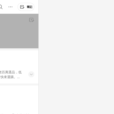
筆記
外數百萬選品，低
，快來選購。
送，想買就能買。