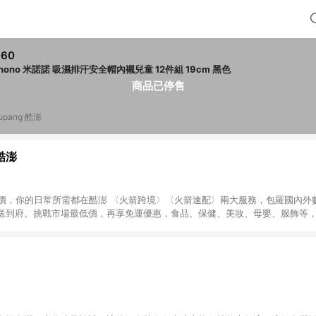
660
minono 米諾諾 吸濕排汗安全帽內襯兒童 12件組 19cm 黑色
商品已停售
upang 酷澎
 酷澎
天天低價，你的日常所需都在酷澎 〈火箭跨境〉〈火箭速配〉兩大服務，包羅國內
送到府。挑戰市場最低價，再享免運優惠，食品、保健、美妝、母嬰、服飾等
免運 加入WOW會員告別湊免運，火箭速配、火箭跨境優質選品不限金額快速配