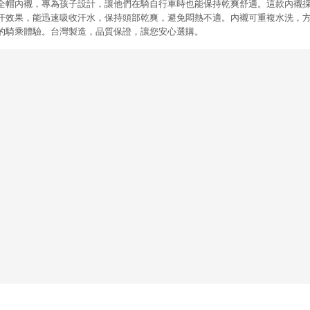
全帽內襯，專為孩子設計，讓他們在騎自行車時也能保持乾爽舒適。這款內襯採用
汗效果，能迅速吸收汗水，保持頭部乾爽，避免悶熱不適。內襯可重複水洗，
的騎乘體驗。台灣製造，品質保證，讓您安心選購。